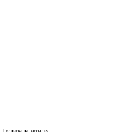
Купить
Сравнить
Quick View
Кодексы Украи
Виборчий код
280грн.
Купить
Сравнить
Quick View
Подписка на рассылку