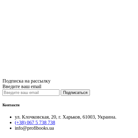
3 Декабря, 201
Новогодние по
переплете
Одним из самы
Литература – ​
читать далее
Подписка на рассылку
Введите ваш email
Подписаться
Контакти
ул. Клочковская, 20, г. Харьков, 61003, Украина.
(+38) 067 5 738 738
info@profibooks.ua