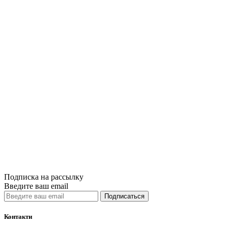
Роберт Дилтс.
В 3-х тт.
«Стратегии ге
(в 3-х томах) 
Роберта Дилтс
исследование 
процессов, стр
котор..
1 750грн.
Купить
Сравнить
Quick View
Подписка на рассылку
Введите ваш email
Подписаться
Контакти