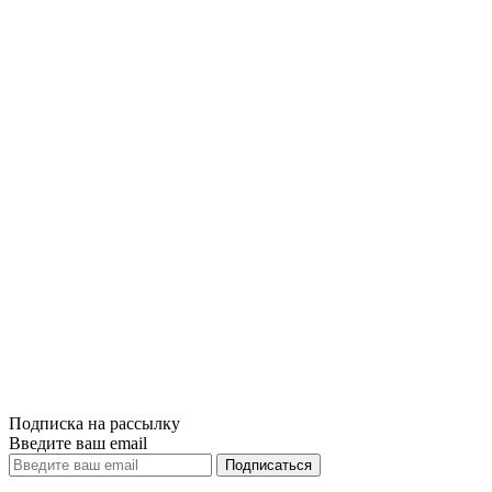
3 Декабря, 201
Новогодние по
переплете
Одним из самы
Литература – ​
читать далее
Подписка на рассылку
Введите ваш email
Подписаться