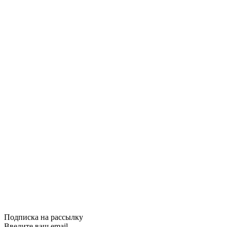
Сравнить
Quick View
НЛП (нейроли
Практическая
Ударные техн
результата. В
Есть книги, ко
те, которые д
меняющие пове
«Практическая
Ударные техник
850грн.
Нет на складе
Сравнить
Quick View
Подписка на рассылку
Введите ваш email