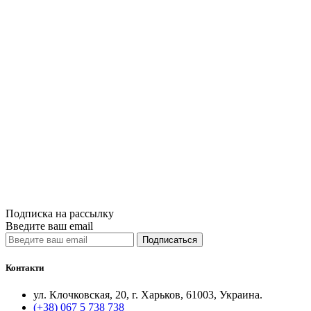
Купить
Сравнить
Quick View
Общая психол
Я с тобой. 14
550грн.
Купить
Сравнить
Quick View
Подписка на рассылку
Введите ваш email
Подписаться
Контакти
ул. Клочковская, 20, г. Харьков, 61003, Украина.
(+38) 067 5 738 738