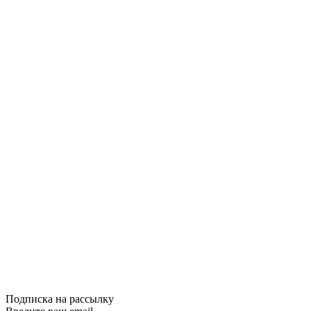
Купить
Сравнить
Quick View
Книги по орга
Управление ж
590грн.
Купить
Сравнить
Quick View
Подписка на рассылку