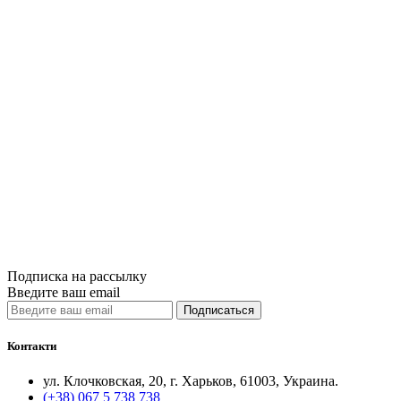
подход
Quick View
производстве,
при автоматиз
медицинских и
при наблюдени
работе с перс
в ча..
900грн.
Нет на складе
Сравнить
Quick View
Подписка на рассылку
Введите ваш email
Подписаться
Контакти
ул. Клочковская, 20, г. Харьков, 61003, Украина.
(+38) 067 5 738 738