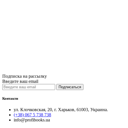
(Руководство
«Руководство 
управлению пр
уникальный сп
представляе..
950грн.
Купить
Сравнить
Quick View
Подписка на рассылку
Введите ваш email
Подписаться
Контакти
ул. Клочковская, 20, г. Харьков, 61003, Украина.
(+38) 067 5 738 738
info@profibooks.ua