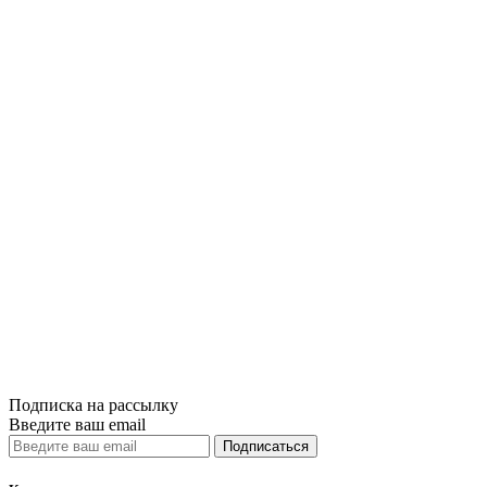
Купить
Сравнить
Quick View
Лучшая цена
Принципы Рэй
8 500грн.
Купить
Сравнить
Quick View
Подписка на рассылку
Введите ваш email
Подписаться