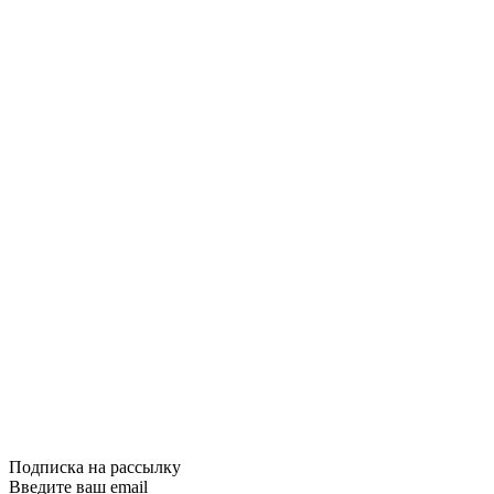
Купить
Сравнить
Quick View
Проза
Беги, волк
350грн.
Купить
Сравнить
Quick View
Подписка на рассылку
Введите ваш email