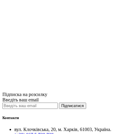
Купити
Порівняти
Quick View
Психологія
Юнг та Таро. 
1100грн.
Купити
Порівняти
Quick View
Підписка на розсилку
Введіть ваш email
Підписатися
Контакти
вул. Клочківська, 20, м. Харків, 61003, Україна.