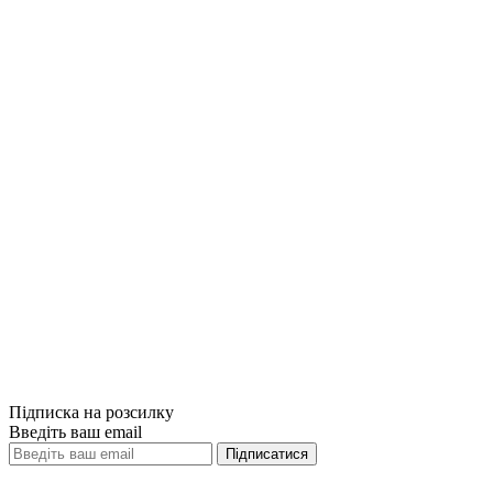
Порівняти
Quick View
Порівняти
Quick View
Хто. Як наймати найкращих. Ренді Стріт,
Джефф Смарт
449грн.
Немає на складі
Порівняти
Quick View
Підписка на розсилку
Введіть ваш email
Підписатися