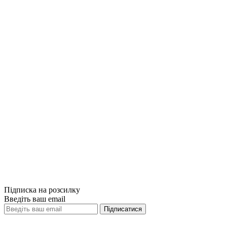
Порівняти
Quick View
Порівняти
Quick View
Хто. Як наймати найкращих. Ренді Стріт,
Джефф Смарт
449грн.
Немає на складі
Порівняти
Quick View
Підписка на розсилку
Введіть ваш email
Підписатися