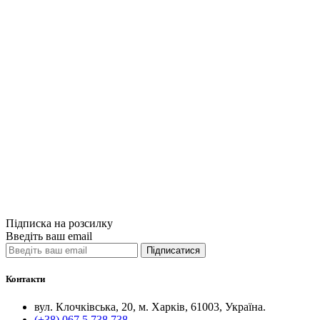
літератури.
Час майстірв
Чистый лист
Читанка
Читаріум
Човен
Чойс
Чорні вівці
Школа
Ще одну сторі
Эталон
Юніверс
Підписка на розсилку
Введіть ваш email
Підписатися
Контакти
вул. Клочківська, 20, м. Харків, 61003, Україна.
(+38) 067 5 738 738