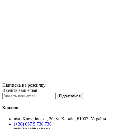
Карти й атласи
Україна-мапа
доріг
Масштаб 1:1 1
найбільших міс
200грн.
Немає на склад
Порівняти
Quick View
Підписка на розсилку
Введіть ваш email
Підписатися
Контакти
вул. Клочківська, 20, м. Харків, 61003, Україна.
(+38) 067 5 738 738