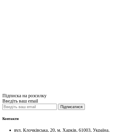
Купити
Порівняти
Quick View
Спеціальна мед
Психогенні пс
430грн.
Купити
Порівняти
Quick View
Підписка на розсилку
Введіть ваш email
Підписатися
Контакти
вул. Клочківська, 20, м. Харків, 61003, Україна.