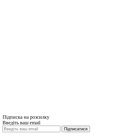
Порівняти
Quick View
Порівняти
Quick View
Хто. Як наймати найкращих. Ренді Стріт,
Джефф Смарт
449грн.
Немає на складі
Порівняти
Quick View
Підписка на розсилку
Введіть ваш email
Підписатися