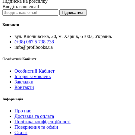
Підписка на розсилку
Найкраща ціна
Введіть ваш email
Про Україну
Підписатися
Полювання, Риболовля та інші захоплення
Подарунок керівнику
Релігійні книги
Контакти
Спорт. Хобі
Ексклюзивні видання
вул. Клочківська, 20, м. Харків, 61003, Україна.
Подарункові видання
(+38) 067 5 738 738
Армія, Флот, Авіація
info@profibooks.ua
Архітектура, Дизайн
Афоризми, Мудрість, Філософія
Особистий Кабінет
Бізнес , Влада, Політика
Вино, Віскі, Сигари
Особистий Кабінет
Мистецтво, Культура, Живопис
Історія замовлень
Історія
Закладки
Класична та Зарубіжна проза
Контакти
Книги про Україну
Комплект книг
Інформація
Коран
Кулінарія
Про нас
Мода
Доставка та оплата
Полювання Риболовля
Політика конфіденційності
Подорожі
Повернення та обмін
Спорт
Статті
Енциклопедії, Словники, Атласи