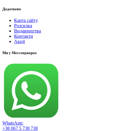
Нон-фікшн
Бізнес та економіка
Додатково
Карти й атласи
Книги для копірайтерів і письменників, сценаристів
Карта сайту
Книги для художників
Розсилка
Книги з організації виробництва
Видавництва
Книги з переговорів
Контакти
Особиста ефективність
Акції
Психологія
Реклама, PR, брендинг
Ми у Мессенджерах
Спеціальна медична література
Спорт і здоров'я
Тренінги
Філософія
Українська література
Українська поезія
Українська проза
Українська фантастика
Художня література
Поезія
Проза
Романи
Фантастика
WhatsApp:
Хобі та захоплення
+38 067 5 738 738
Карти ТАРО