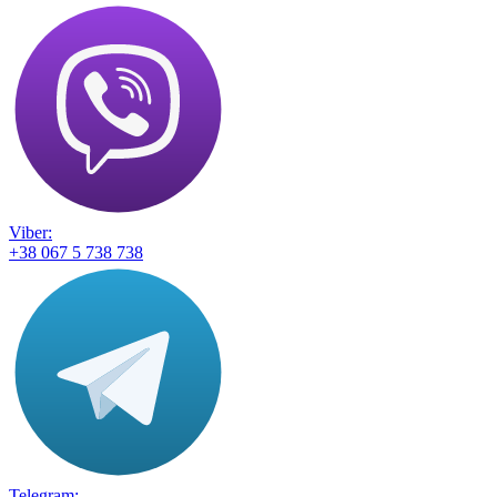
Книги з рукоділля
Метафоричні асоціативні карти (МАК)
Шахи
Скетчбуки. Блокноти. Щоденники
Дитяча література
Книги для розвитку та виховання дітей
Пізнавальна література
Художня література
Книги для дорослих
Книги для Жінок
Комп'ютерна література
Viber:
WEB-розробка
+38 067 5 738 738
Бестселери O'Reilly
Графіка, Дизайн
Штучний інтелект, нейронні мережі
Операційні системи
Програмування
Розробка ПЗ
Мережі
Хакінг, захист інформації, криптографія
Акції
Новини
Інформація
Telegram: