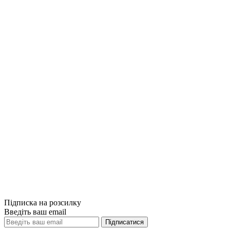
Купити
Порівняти
Quick View
Подарункові в
Енциклопедія 
1500грн.
Купити
Порівняти
Quick View
Підписка на розсилку
Введіть ваш email
Підписатися