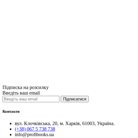
Купити
Порівняти
Quick View
Книги Антоніо
Практикум лід
450грн.
Купити
Порівняти
Quick View
Підписка на розсилку
Введіть ваш email
Підписатися
Контакти
вул. Клочківська, 20, м. Харків, 61003, Україна.
(+38) 067 5 738 738
info@profibooks.ua