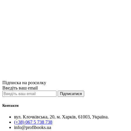
Купити
Порівняти
Quick View
Спеціальна мед
Анатомічні пої
1950грн.
Купити
Порівняти
Quick View
Підписка на розсилку
Введіть ваш email
Підписатися
Контакти
вул. Клочківська, 20, м. Харків, 61003, Україна.
(+38) 067 5 738 738
info@profibooks.ua