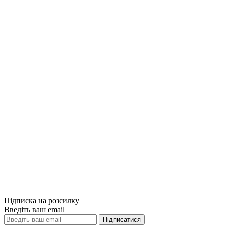
Купити
Порівняти
Quick View
Комп'ютерна л
Designing Deep
750грн.
Купити
Порівняти
Quick View
Підписка на розсилку
Введіть ваш email
Підписатися