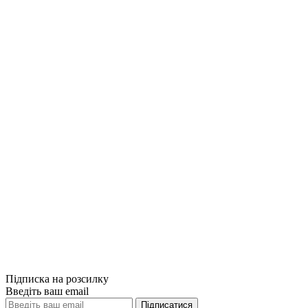
Купити
Порівняти
Quick View
Комп'ютерна л
Learning Pytho
1749грн.
Купити
Порівняти
Quick View
Підписка на розсилку
Введіть ваш email
Підписатися