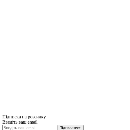
Купити
Порівняти
Quick View
Енциклопедії,
Прапори світу
1499грн.
Купити
Порівняти
Quick View
Підписка на розсилку
Введіть ваш email
Підписатися