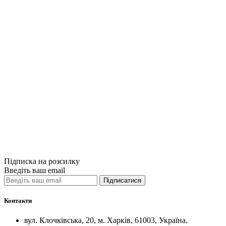
Купити
Порівняти
Quick View
Бізнес-літерат
Ваша бізнес-м
950грн.
Купити
Порівняти
Quick View
Підписка на розсилку
Введіть ваш email
Підписатися
Контакти
вул. Клочківська, 20, м. Харків, 61003, Україна.