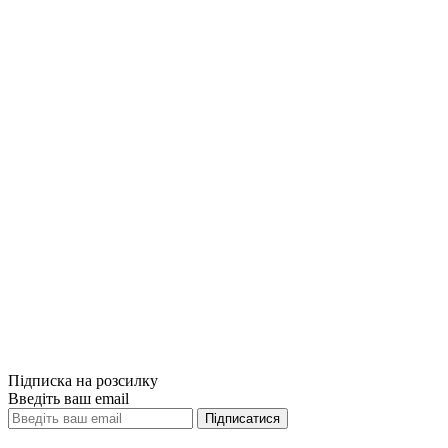
Купити
Порівняти
Quick View
Бізнес-літерат
Шість дисципл
580грн.
Купити
Порівняти
Quick View
Підписка на розсилку
Введіть ваш email
Підписатися