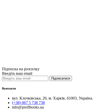
Купити
Порівняти
Quick View
Загальна психо
Зворотний бік
450грн.
Купити
Порівняти
Quick View
Підписка на розсилку
Введіть ваш email
Підписатися
Контакти
вул. Клочківська, 20, м. Харків, 61003, Україна.
(+38) 067 5 738 738
info@profibooks.ua