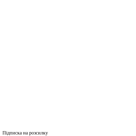
Купити
Порівняти
Quick View
Книги для дор
Книга У табор
269грн.
Купити
Порівняти
Quick View
Підписка на розсилку