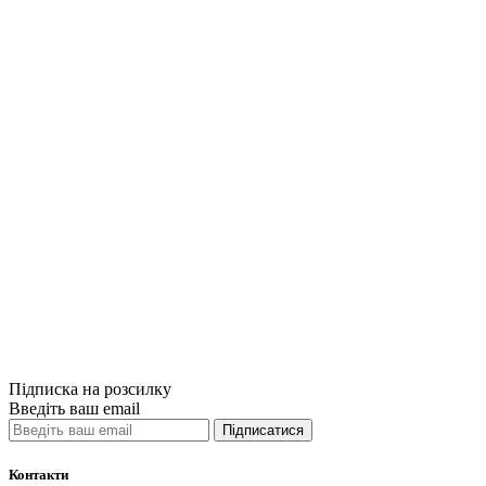
Купити
Порівняти
Quick View
Бізнес-літерат
Книга Людинок
449грн.
Купити
Порівняти
Quick View
Підписка на розсилку
Введіть ваш email
Підписатися
Контакти