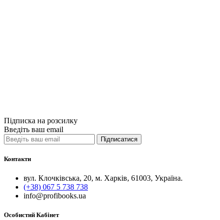
Порівняти
Quick View
Нон-фікшн
ЄВВ з методол
300грн.
Купити
Порівняти
Quick View
Підписка на розсилку
Введіть ваш email
Підписатися
Контакти
вул. Клочківська, 20, м. Харків, 61003, Україна.
(+38) 067 5 738 738
info@profibooks.ua
Особистий Кабінет