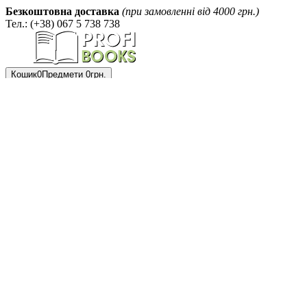
Безкоштовна доставка
(при замовленні від 4000 грн.)
Тел.: (+38) 067 5 738 738
Кошик
0
Предмети
0грн.
Ваш кошик порожній!
Мій
кабінет
Авторизація
Юриспруденція
Реєстрація
Коментарі до кодексів
Оформлення замовлення
Кодекси, закони
Для адвокатів
Список
Для нотаріусів
бажань
0
Закони України (з останніми
Порівняйте
змінами)
продукти
Збірники зразків процесуальних
Пошук
документів
Підручники для юристів
Юридична література України
Книги в шкіряній палітурці