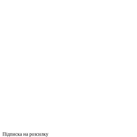
Купити
Порівняти
Quick View
Комп'ютерна л
About Face: Th
1250грн.
Купити
Порівняти
Quick View
Підписка на розсилку