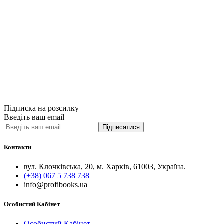
Quick View
Бестселери O'R
React. Швидки
520грн.
Купити
Порівняти
Quick View
Підписка на розсилку
Введіть ваш email
Підписатися
Контакти
вул. Клочківська, 20, м. Харків, 61003, Україна.
(+38) 067 5 738 738
info@profibooks.ua
Особистий Кабінет
Особистий Кабінет