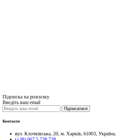
Купити
Порівняти
Quick View
Юридична літе
Кухарєв О. Є.
860грн.
Купити
Порівняти
Quick View
Підписка на розсилку
Введіть ваш email
Підписатися
Контакти
вул. Клочківська, 20, м. Харків, 61003, Україна.
(+38) 067 5 738 738