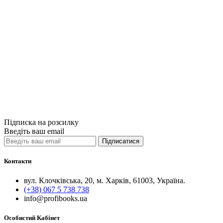
Порівняти
Quick View
Коментарі до к
Науково-прак
1800грн.
Купити
Порівняти
Quick View
Підписка на розсилку
Введіть ваш email
Підписатися
Контакти
вул. Клочківська, 20, м. Харків, 61003, Україна.
(+38) 067 5 738 738
info@profibooks.ua
Особистий Кабінет