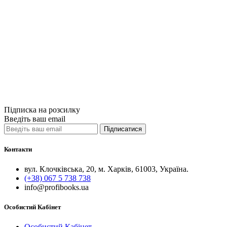
Quick View
Нон-фікшн
English for L
450грн.
Купити
Порівняти
Quick View
Підписка на розсилку
Введіть ваш email
Підписатися
Контакти
вул. Клочківська, 20, м. Харків, 61003, Україна.
(+38) 067 5 738 738
info@profibooks.ua
Особистий Кабінет
Особистий Кабінет