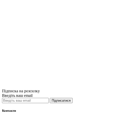
Купити
Порівняти
Quick View
Спеціальна мед
Biological and 
2nd edition
1250грн.
Купити
Порівняти
Quick View
Підписка на розсилку
Введіть ваш email
Підписатися
Контакти