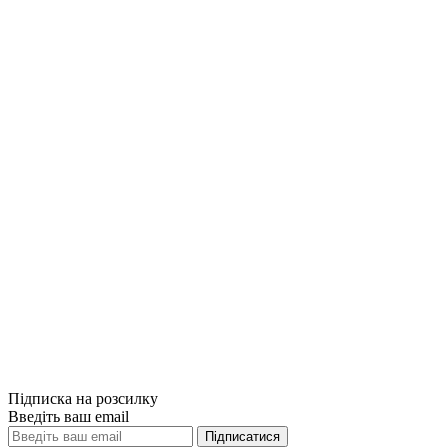
Купити
Порівняти
Quick View
Психологія
Емоційна жіно
752грн.
Купити
Порівняти
Quick View
Підписка на розсилку
Введіть ваш email
Підписатися