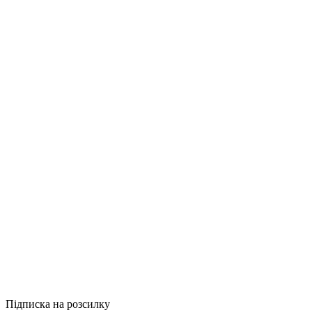
Купити
Порівняти
Quick View
Психологія
Порядки допо
490грн.
Купити
Порівняти
Quick View
Підписка на розсилку