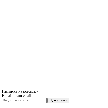
Купити
Порівняти
Quick View
Майстри психо
Карти смисло
799грн.
Купити
Порівняти
Quick View
Підписка на розсилку
Введіть ваш email
Підписатися