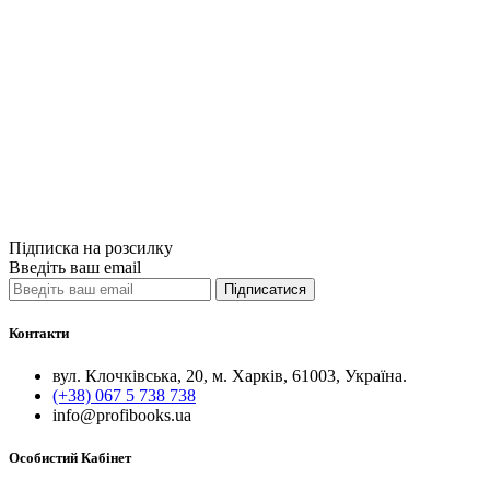
Бізнес та екон
Мистецтво укл
х книг)
1110грн.
Купити
Порівняти
Quick View
Підписка на розсилку
Введіть ваш email
Підписатися
Контакти
вул. Клочківська, 20, м. Харків, 61003, Україна.
(+38) 067 5 738 738
info@profibooks.ua
Особистий Кабінет