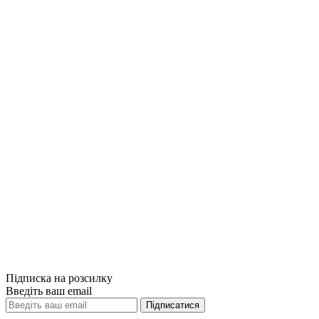
Купити
Порівняти
Quick View
Книги з органі
Система мене
350грн.
Купити
Порівняти
Quick View
Підписка на розсилку
Введіть ваш email
Підписатися