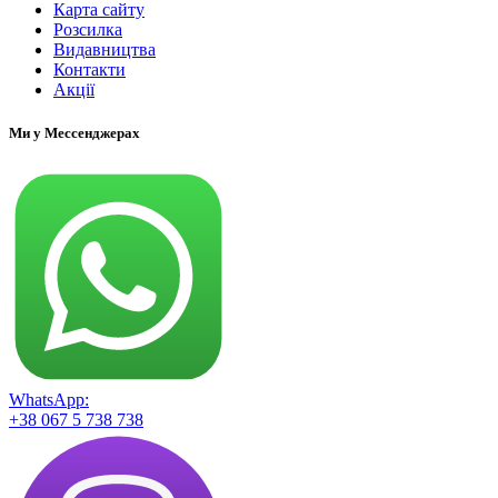
Карта сайту
Розсилка
Видавництва
Контакти
Акції
Ми у Мессенджерах
WhatsApp:
+38 067 5 738 738