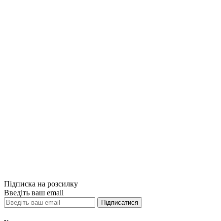
Купити
Порівняти
Quick View
Бізнес-літерат
Повне керівни
650грн.
Купити
Порівняти
Quick View
Підписка на розсилку
Введіть ваш email
Підписатися