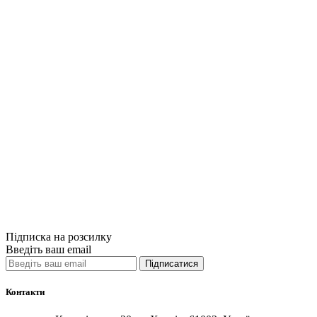
Купити
Порівняти
Quick View
Книги з менедж
Філософія мен
400грн.
Купити
Порівняти
Quick View
Підписка на розсилку
Введіть ваш email
Підписатися
Контакти