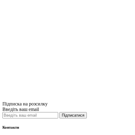
Купити
Порівняти
Quick View
Бізнес-літерат
Книга Ключові
720грн.
Купити
Порівняти
Quick View
Підписка на розсилку
Введіть ваш email
Підписатися
Контакти