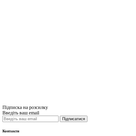
Купити
Порівняти
Quick View
Спеціальна мед
Forensic Medic
470грн.
Купити
Порівняти
Quick View
Підписка на розсилку
Введіть ваш email
Підписатися
Контакти