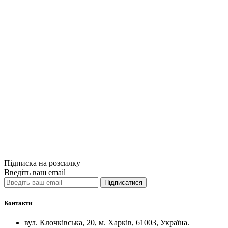
Купити
Порівняти
Quick View
Спорт і здоров
Я тут, щоб пе
650грн.
Купити
Порівняти
Quick View
Підписка на розсилку
Введіть ваш email
Підписатися
Контакти
вул. Клочківська, 20, м. Харків, 61003, Україна.