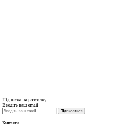
Купити
Порівняти
Quick View
Комп'ютерна л
Build a Large 
730грн.
Купити
Порівняти
Quick View
Підписка на розсилку
Введіть ваш email
Підписатися
Контакти