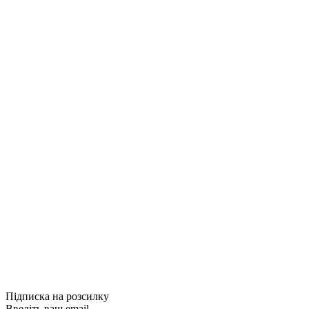
Купити
Порівняти
Quick View
Комп'ютерна л
Python. Довід
490грн.
Купити
Порівняти
Quick View
Підписка на розсилку
Введіть ваш email